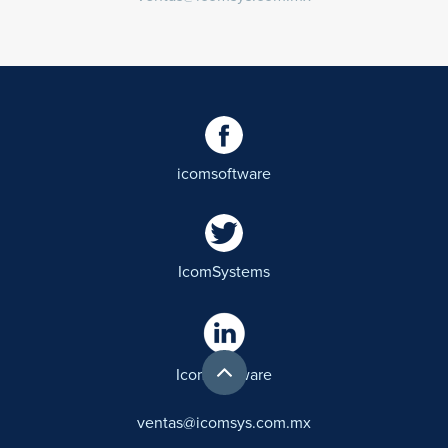
icomsoftware
IcomSystems
IcomSoftware
ventas@icomsys.com.mx