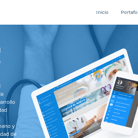
Inicio
Portafo
l
la
arrollo
dad
umano y
idad de