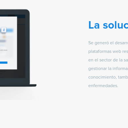
La solu
Se generó el desarr
plataformas web re
en el sector de la s
gestionar la informa
conocimiento, tambi
enfermedades.