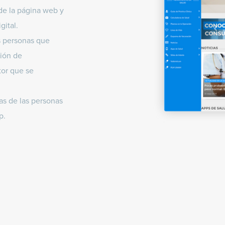
de la página web y
gital.
s personas que
ción de
tor que se
as de las personas
p.