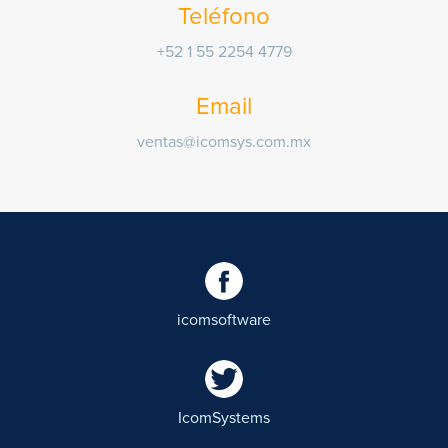
Teléfono
+52 1 55 2254 4779
Email
ventas@icomsys.com.mx
icomsoftware
IcomSystems